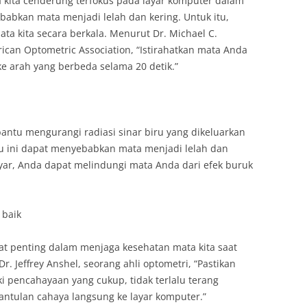
a kita cenderung terfokus pada layar komputer dalam
babkan mata menjadi lelah dan kering. Untuk itu,
mata kita secara berkala. Menurut Dr. Michael C.
ican Optometric Association, “Istirahatkan mata Anda
ke arah yang berbeda selama 20 detik.”
antu mengurangi radiasi sinar biru yang dikeluarkan
iru ini dapat menyebabkan mata menjadi lelah dan
yar, Anda dapat melindungi mata Anda dari efek buruk
 baik
t penting dalam menjaga kesehatan mata kita saat
. Jeffrey Anshel, seorang ahli optometri, “Pastikan
 pencahayaan yang cukup, tidak terlalu terang
antulan cahaya langsung ke layar komputer.”