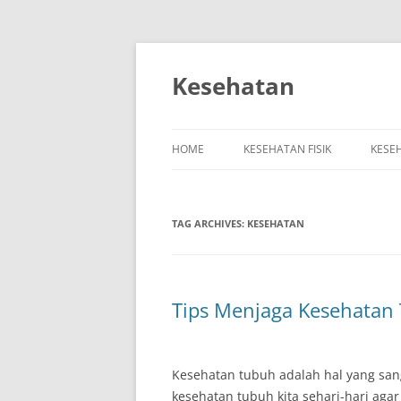
Skip
to
content
Kesehatan
HOME
KESEHATAN FISIK
KESE
TAG ARCHIVES:
KESEHATAN
Tips Menjaga Kesehatan 
Kesehatan tubuh adalah hal yang sang
kesehatan tubuh kita sehari-hari agar