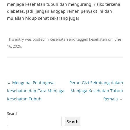
menjaga kesehatan tubuh dan mengurangi risiko terkena
diabetes. Jadi, jangan anggap remeh penyakit ini dan
mulailah hidup sehat sekarang juga!
This entry was posted in
Kesehatan
and tagged
kesehatan
on
June
16, 2026
.
Post
←
Mengenal Pentingnya
Peran Gizi Seimbang dalam
navigation
Kesehatan dan Cara Menjaga
Menjaga Kesehatan Tubuh
Kesehatan Tubuh
Remaja
→
Search
Search