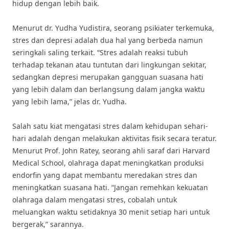
hidup dengan lebih baik.
Menurut dr. Yudha Yudistira, seorang psikiater terkemuka,
stres dan depresi adalah dua hal yang berbeda namun
seringkali saling terkait. “Stres adalah reaksi tubuh
terhadap tekanan atau tuntutan dari lingkungan sekitar,
sedangkan depresi merupakan gangguan suasana hati
yang lebih dalam dan berlangsung dalam jangka waktu
yang lebih lama,” jelas dr. Yudha.
Salah satu kiat mengatasi stres dalam kehidupan sehari-
hari adalah dengan melakukan aktivitas fisik secara teratur.
Menurut Prof. John Ratey, seorang ahli saraf dari Harvard
Medical School, olahraga dapat meningkatkan produksi
endorfin yang dapat membantu meredakan stres dan
meningkatkan suasana hati. “Jangan remehkan kekuatan
olahraga dalam mengatasi stres, cobalah untuk
meluangkan waktu setidaknya 30 menit setiap hari untuk
bergerak,” sarannya.