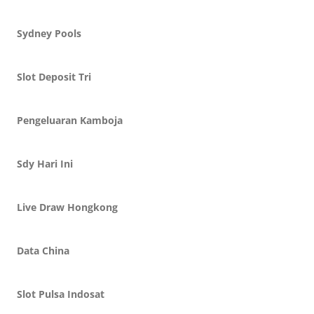
Sydney Pools
Slot Deposit Tri
Pengeluaran Kamboja
Sdy Hari Ini
Live Draw Hongkong
Data China
Slot Pulsa Indosat