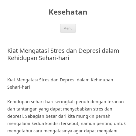
Skip
to
Kesehatan
content
Menu
Kiat Mengatasi Stres dan Depresi dalam
Kehidupan Sehari-hari
Kiat Mengatasi Stres dan Depresi dalam Kehidupan
Sehari-hari
Kehidupan sehari-hari seringkali penuh dengan tekanan
dan tantangan yang dapat menyebabkan stres dan
depresi. Sebagian besar dari kita mungkin pernah
mengalami kedua kondisi tersebut, namun penting untuk
mengetahui cara mengatasinya agar dapat menjalani