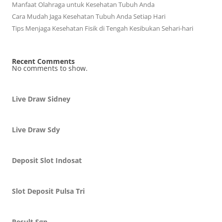
Manfaat Olahraga untuk Kesehatan Tubuh Anda
Cara Mudah Jaga Kesehatan Tubuh Anda Setiap Hari
Tips Menjaga Kesehatan Fisik di Tengah Kesibukan Sehari-hari
Recent Comments
No comments to show.
Live Draw Sidney
Live Draw Sdy
Deposit Slot Indosat
Slot Deposit Pulsa Tri
Result Sgp