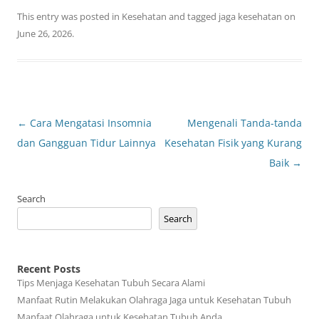
This entry was posted in
Kesehatan
and tagged
jaga kesehatan
on
June 26, 2026
.
Post
←
Cara Mengatasi Insomnia
Mengenali Tanda-tanda
navigation
dan Gangguan Tidur Lainnya
Kesehatan Fisik yang Kurang
Baik
→
Search
Search
Recent Posts
Tips Menjaga Kesehatan Tubuh Secara Alami
Manfaat Rutin Melakukan Olahraga Jaga untuk Kesehatan Tubuh
Manfaat Olahraga untuk Kesehatan Tubuh Anda