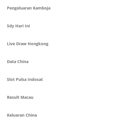
Pengeluaran Kamboja
Sdy Hari Ini
Live Draw Hongkong
Data China
Slot Pulsa Indosat
Result Macau
Keluaran China