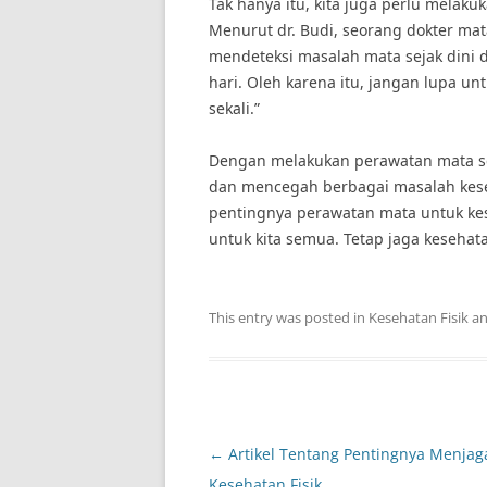
Tak hanya itu, kita juga perlu melak
Menurut dr. Budi, seorang dokter ma
mendeteksi masalah mata sejak dini 
hari. Oleh karena itu, jangan lupa 
sekali.”
Dengan melakukan perawatan mata sec
dan mencegah berbagai masalah keseh
pentingnya perawatan mata untuk kes
untuk kita semua. Tetap jaga kesehata
This entry was posted in
Kesehatan Fisik
an
Post
←
Artikel Tentang Pentingnya Menjag
navigation
Kesehatan Fisik