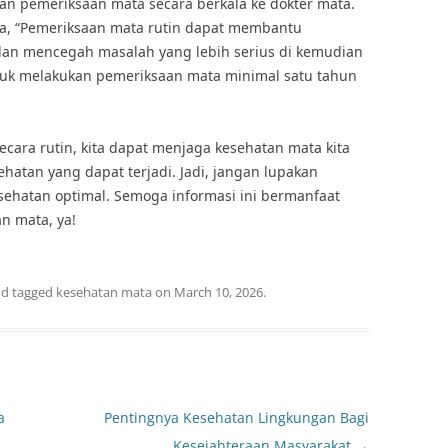
ukan pemeriksaan mata secara berkala ke dokter mata.
ta, “Pemeriksaan mata rutin dapat membantu
dan mencegah masalah yang lebih serius di kemudian
untuk melakukan pemeriksaan mata minimal satu tahun
ara rutin, kita dapat menjaga kesehatan mata kita
atan yang dapat terjadi. Jadi, jangan lupakan
ehatan optimal. Semoga informasi ini bermanfaat
n mata, ya!
d tagged
kesehatan mata
on
March 10, 2026
.
a
Pentingnya Kesehatan Lingkungan Bagi
Kesejahteraan Masyarakat
→