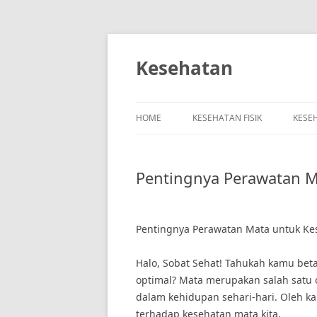
Skip
to
content
Kesehatan
HOME
KESEHATAN FISIK
KESE
Pentingnya Perawatan M
Pentingnya Perawatan Mata untuk Ke
Halo, Sobat Sehat! Tahukah kamu be
optimal? Mata merupakan salah satu 
dalam kehidupan sehari-hari. Oleh ka
terhadap kesehatan mata kita.