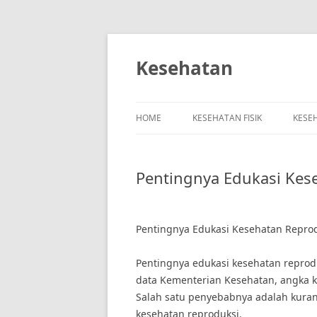
Skip
to
content
Kesehatan
HOME
KESEHATAN FISIK
KESE
Pentingnya Edukasi Kes
Pentingnya Edukasi Kesehatan Reprod
Pentingnya edukasi kesehatan reprod
data Kementerian Kesehatan, angka ke
Salah satu penyebabnya adalah kur
kesehatan reproduksi.