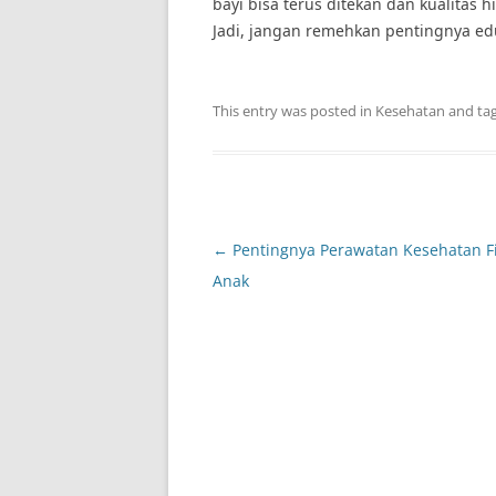
bayi bisa terus ditekan dan kualitas
Jadi, jangan remehkan pentingnya edu
This entry was posted in
Kesehatan
and ta
Post
←
Pentingnya Perawatan Kesehatan Fi
navigation
Anak