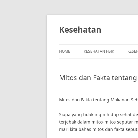
Skip
to
content
Kesehatan
HOME
KESEHATAN FISIK
KESE
Mitos dan Fakta tentan
Mitos dan Fakta tentang Makanan Se
Siapa yang tidak ingin hidup sehat d
terjebak dalam mitos-mitos seputar m
mari kita bahas mitos dan fakta sep