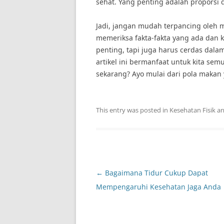
sehat. Yang penting adalah proporsi
Jadi, jangan mudah terpancing oleh m
memeriksa fakta-fakta yang ada dan ko
penting, tapi juga harus cerdas dal
artikel ini bermanfaat untuk kita sem
sekarang? Ayo mulai dari pola makan 
This entry was posted in
Kesehatan Fisik
an
Post
←
Bagaimana Tidur Cukup Dapat
navigation
Mempengaruhi Kesehatan Jaga Anda