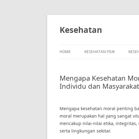
Skip
to
content
Kesehatan
HOME
KESEHATAN FISIK
KESE
Mengapa Kesehatan Mora
Individu dan Masyaraka
Mengapa kesehatan moral penting bag
moral merupakan hal yang sangat vit
mencakup nilai-nilai etika, integritas
serta lingkungan sekitar.